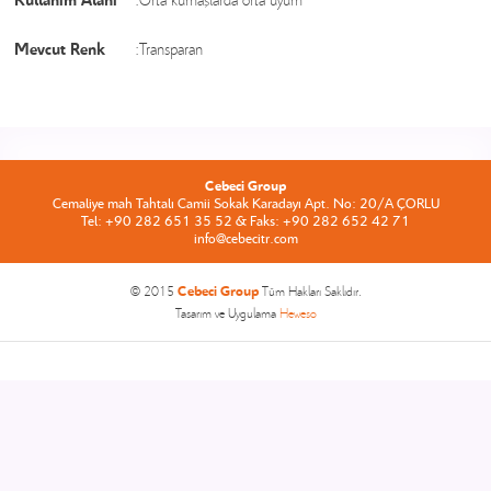
Mevcut Renk
:Transparan
Cebeci Group
Cemaliye mah Tahtalı Camii Sokak Karadayı Apt. No: 20/A ÇORLU
Tel: +90 282 651 35 52 & Faks: +90 282 652 42 71
info@cebecitr.com
Cebeci Group
© 2015
Tüm Hakları Saklıdır.
Tasarım ve Uygulama
Heweso