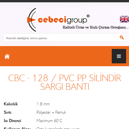
CBC - 128 / PVC PP SİLİNDİR
SARGI BANTI
Kalınlık
:1.8 mm
Sırtı
:Polyester + Pamuk
Isı Direnci
:Maximum 60 C
Kullanım Alanı
:Orta kumaşlarda orta uyum