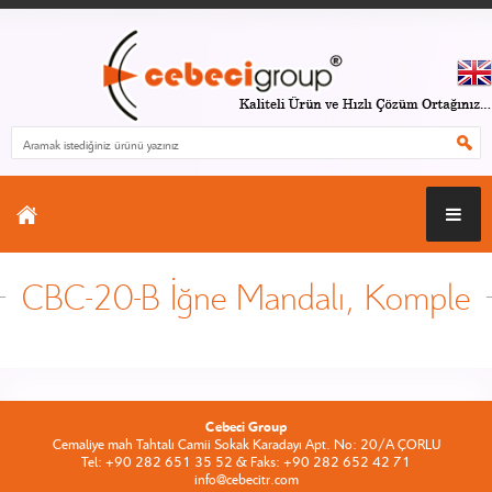
CBC-20-B İğne Mandalı, Komple
Cebeci Group
Cemaliye mah Tahtalı Camii Sokak Karadayı Apt. No: 20/A ÇORLU
Tel: +90 282 651 35 52 & Faks: +90 282 652 42 71
info@cebecitr.com